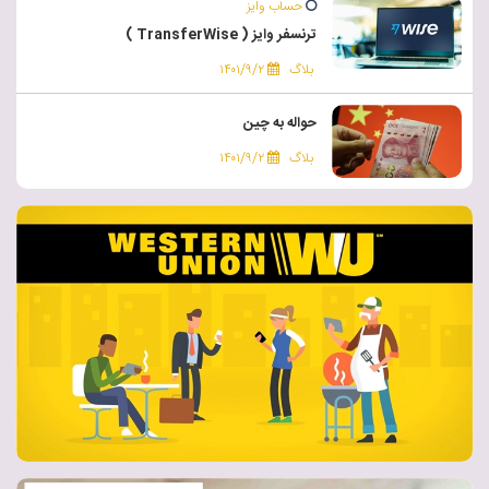
حساب وایز
ترنسفر وایز ( TransferWise )
بلاگ
۱۴۰۱/۹/۲
حواله به چین
بلاگ
۱۴۰۱/۹/۲