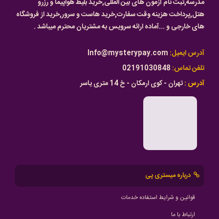
مدرسه,ثبت نام آزمون های بین المللی,خرید بلیط هواپیما و رزرو
هتل,پرداخت هزینه وقت سفارت,خرید هاست و سرور,خرید از فروشگاه
های خارجی و ...آماده ارائه سرویس به مشتریان محترم میباشد .
آدرس ایمیل:
Info@mysterypay.com
تلفن تماس:
02191030848
آدرس :
تهران - کوی ارمکان - خ 14 متری یاسر
درباره میستری پی
قوانین و شرایط استفاده خدمات
ارتباط با ما