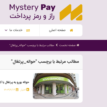
صفحه اصلی
خدمات ما
صفحه نخست
مطالب مرتبط با برچسب "حواله_پرتغال"
مطالب مرتبط با برچسب "حواله_پرتغال"
حواله یورو به پرتغال با 
اخبار
۱۴۰۳/۲/۱۹