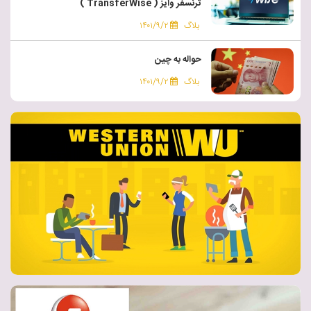
ترنسفر وایز ( TransferWise )
بلاگ
۱۴۰۱/۹/۲
حواله به چین
بلاگ
۱۴۰۱/۹/۲