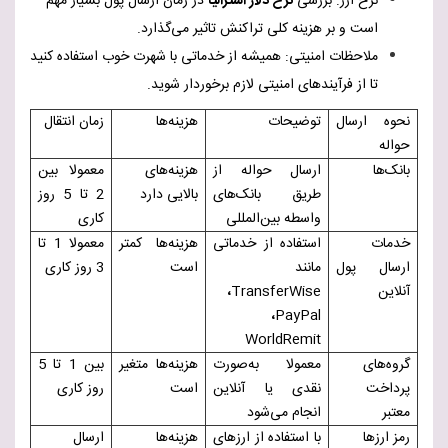
نرخ ارز: بررسی
نرخ دلار استرالیا
در زمان ارسال پول بسیار مهم
است و بر هزینه کلی تراکنش تاثیر می‌گذارد.
ملاحظات امنیتی: همیشه از خدماتی با شهرت خوب استفاده کنید
تا از فرآیندهای امنیتی لازم برخوردار شوید.
نحوه ارسال
توضیحات
هزینه‌ها
زمان انتقال
حواله
بانک‌ها
ارسال حواله از
هزینه‌های
معمولا بین
طریق بانک‌های
بالایی دارد
2 تا 5 روز
واسطه بین‌المللی
کاری
خدمات
استفاده از خدماتی
هزینه‌ها کمتر
معمولا 1 تا
ارسال پول
مانند
است
3 روز کاری
آنلاین
TransferWise
،
،
PayPal
WorldRemit
گروه‌های
معمولا به‌صورت
هزینه‌ها متغیر
بین 1 تا 5
پرداخت
نقدی یا آنلاین
است
روز کاری
معتبر
انجام می‌شود
رمز ارزها
با استفاده از ارزهای
هزینه‌ها
ارسال