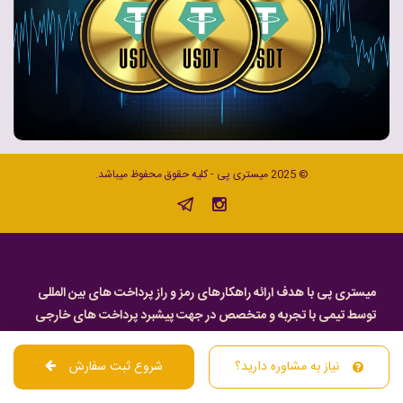
© 2025 میستری پی - کلیه حقوق محفوظ میباشد.
میستری پی با هدف ارائه راهکارهای رمز و راز پرداخت های بین المللی
توسط تیمی با تجربه و متخصص در جهت پیشبرد پرداخت های خارجی
راه اندازی شده است . میستری پی با ارائه خدمات های متنوع از قبیل
پی پال,کارت اعتباری ویزا و مستر,پرداخت های دانشگاهی و
نیاز به مشاوره دارید؟
شروع ثبت سفارش
مدرسه,ثبت نام آزمون های بین المللی,خرید بلیط هواپیما و رزرو