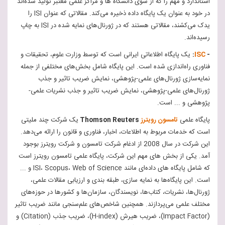
استاندارد و مهم را که از سوی دانشگاه‌ ها و مراکز علمی معتبر تولید شده‌اند
در خود به عنوان یک پایگاه داده ذخیره می‌کند. مقالاتی که عنوان ISI را
یدک می‌کشند، مقالاتی هستند که در ژورنال‌های نمایه شده در ISI به چاپ
رسیده‌اند.
-
ISC
:
یک پایگاه اطلاعاتی ایرانی است که توسط وزارت علوم، تحقیقات و
فناوری راه‌اندازی شده است. این پایگاه شامل بخش‌های مختلفی از جمله
نمایه‌سازی ژورنال‌های علمی-پژوهشی، نمایش ضریب تاثیر و جذب
ژورنال‌های علمی-پژوهشی، نمایش ضریب تاثیر و جذب نشریات علمی-
پژوهشی و ... است.
پایگاه علمی
تامسون رویترز
Thomson Reuters
یک شرکت چند ملیتی
است که خدمات مربوط به اطلاعات، اخبار، فناوری و قانون را ارائه می‌دهد.
این شرکت در سال 2008 از ادغام شرکت تامسون و شرکت رویترز بوجود
آمد. یکی از بخش‌ های مهم این شرکت، پایگاه علمی تامسون رویترز است
که شامل پایگاه‌ های داده‌ای مانند ISI، Scopus، Web of Science و ...
است. این پایگاه‌ها به نمایه‌ سازی، طبقه‌ بندی و ارزیابی مقالات علمی،
ژورنال‌ها، نشریات، کتاب‌ها، نویسندگان، سازمان‌ها و کشورها در حوزه‌های
مختلف علمی می‌پردازند. همچنین شاخص‌های علم‌سنجی مانند ضریب تاثیر
(Impact Factor)، ضریب هیرش (H-index)، ضریب جذب (Citation) و