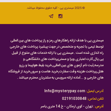
© 2025 میستری پی - کلیه حقوق محفوظ میباشد.
میستری پی با هدف ارائه راهکارهای رمز و راز پرداخت های بین المللی
توسط تیمی با تجربه و متخصص در جهت پیشبرد پرداخت های خارجی
راه اندازی شده است . میستری پی با ارائه خدمات های متنوع از قبیل
پی پال,کارت اعتباری ویزا و مستر,پرداخت های دانشگاهی و
مدرسه,ثبت نام آزمون های بین المللی,خرید بلیط هواپیما و رزرو
هتل,پرداخت هزینه وقت سفارت,خرید هاست و سرور,خرید از فروشگاه
های خارجی و ...آماده ارائه سرویس به مشتریان محترم میباشد .
آدرس ایمیل:
Info@mysterypay.com
تلفن تماس:
02191030848
آدرس :
تهران - کوی ارمکان - خ 14 متری یاسر