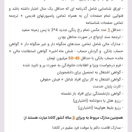
- اوراق شناسایی شامل گذرنامه ای که حداقل یک سال اعتبار داشته باشد و
فتوکپی تمام صفحات آن به همراه تمامی پاسپورتهای قدیمی + ترجمه
تمامی صفحات شناسنامه
- حداقل
1
عدد عکس تمام رخ رنگی جدید 4*3 با پس زمینه سفید
- ترجمه سند ازدواج در صورت متاهل بودن
- مدارک مالی شامل تمامی سندهای منگوله دار و غیر منگوله دار + گواهی
حساب بانکی و گردش حساب - شش ماه اخیر+ گواهی استطاعت مالی +
مانده حساب بانکی با حداقل
45-50
میلیون تومان
- فرم درخواست ویزا و اطلاعات خانوادگی به صورت پر و تایید شده
- گواهی اشتغال به تحصیل برای دانشجویان
- گواهی اشتغال به کار برای افراد شاغل + فیش حقوقی
- کارت پایان خدمت
- گواهی بازنشستگی برای افراد باز نشسته
- رزرو هتل یا دعوتنامه (اختیاری)
- رزرو بلیط هواپیما (اختیاری)
همچنین مدارک مربوط به ویزای
5
ساله کشور کانادا عبارت هستند از:
- مدارک اقامت دائم یا موقت فرد مقیم در کانادا