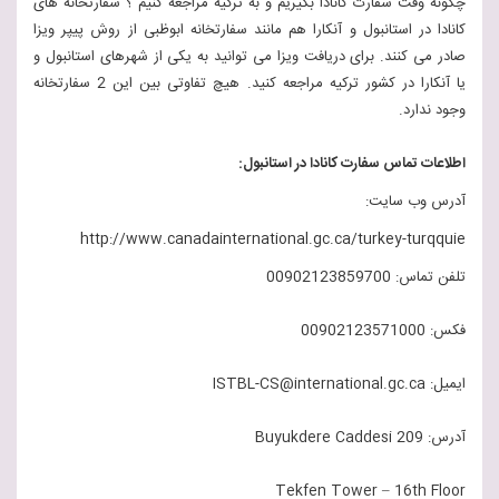
چگونه وقت سفارت کانادا بگیریم و به ترکیه مراجعه کنیم ؟ سفارتخانه های
کانادا در استانبول و آنکارا هم مانند سفارتخانه ابوظبی از روش پیپر ویزا
صادر می کنند. برای دریافت ویزا می توانید به یکی از شهرهای استانبول و
یا آنکارا در کشور ترکیه مراجعه کنید. هیچ تفاوتی بین این 2 سفارتخانه
وجود ندارد.
اطلاعات تماس سفارت کانادا در استانبول:
آدرس وب سایت:
http://www.canadainternational.gc.ca/turkey-turqquie
تلفن تماس: 00902123859700
فکس: 00902123571000
ایمیل: ISTBL-CS@international.gc.ca
آدرس: 209 Buyukdere Caddesi
Tekfen Tower – 16th Floor