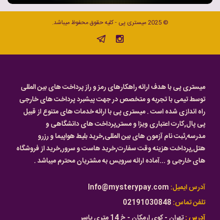
© 2025 میستری پی - کلیه حقوق محفوظ میباشد.
میستری پی با هدف ارائه راهکارهای رمز و راز پرداخت های بین المللی
توسط تیمی با تجربه و متخصص در جهت پیشبرد پرداخت های خارجی
راه اندازی شده است . میستری پی با ارائه خدمات های متنوع از قبیل
پی پال,کارت اعتباری ویزا و مستر,پرداخت های دانشگاهی و
مدرسه,ثبت نام آزمون های بین المللی,خرید بلیط هواپیما و رزرو
هتل,پرداخت هزینه وقت سفارت,خرید هاست و سرور,خرید از فروشگاه
های خارجی و ...آماده ارائه سرویس به مشتریان محترم میباشد .
آدرس ایمیل:
Info@mysterypay.com
تلفن تماس:
02191030848
آدرس :
تهران - کوی ارمکان - خ 14 متری یاسر