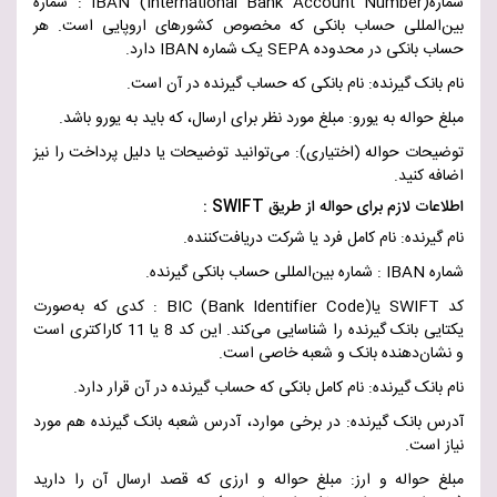
شماره
IBAN (International Bank Account Number)
:
شماره
بین‌المللی حساب بانکی که مخصوص کشورهای اروپایی است. هر
حساب بانکی در محدوده
SEPA
یک شماره
IBAN
دارد
.
نام بانک گیرنده: نام بانکی که حساب گیرنده در آن است
.
مبلغ حواله به یورو: مبلغ مورد نظر برای ارسال، که باید به یورو باشد
.
توضیحات حواله (اختیاری): می‌توانید توضیحات یا دلیل پرداخت را نیز
اضافه کنید
.
اطلاعات لازم برای حواله از طریق
SWIFT
:
نام گیرنده: نام کامل فرد یا شرکت دریافت‌کننده
.
شماره
IBAN
:
شماره بین‌المللی حساب بانکی گیرنده
.
کد
SWIFT
یا
BIC (Bank Identifier Code)
:
کدی که به‌صورت
یکتایی بانک گیرنده را شناسایی می‌کند. این کد 8 یا 11 کاراکتری است
و نشان‌دهنده بانک و شعبه خاصی است
.
نام بانک گیرنده: نام کامل بانکی که حساب گیرنده در آن قرار دارد
.
آدرس بانک گیرنده: در برخی موارد، آدرس شعبه بانک گیرنده هم مورد
نیاز است
.
مبلغ حواله و ارز: مبلغ حواله و ارزی که قصد ارسال آن را دارید