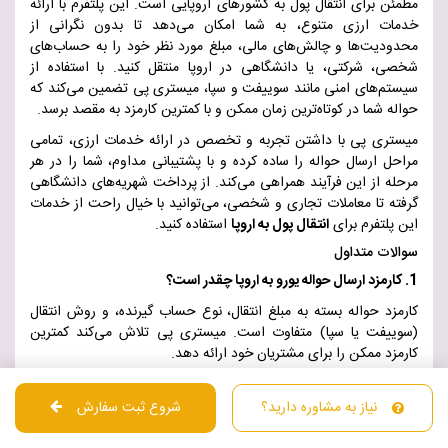
مطمئن برای انتقال پول به کشورهای اروپایی است. این پلتفرم با ارائه
خدمات ارزی متنوع، به شما امکان می‌دهد تا بدون نگرانی از
محدودیت‌ها و چالش‌های مالی، مبلغ مورد نظر خود را به حساب‌های
شخصی، شرکتی، یا دانشگاهی در اروپا منتقل کنید. با استفاده از
سیستم‌های امنی مانند سوییفت و سپا، میستری پی تضمین می‌کند که
حواله شما در کوتاه‌ترین زمان ممکن و با کمترین کارمزد به مقصد برسد
.
میستری پی با داشتن تجربه و تخصص در ارائه خدمات ارزی، تمامی
مراحل ارسال حواله را ساده کرده و با پشتیبانی مداوم، شما را در هر
مرحله از این فرآیند همراهی می‌کند. از پرداخت شهریه‌های دانشگاهی
گرفته تا معاملات تجاری و شخصی، می‌توانید با خیال راحت از خدمات
این پلتفرم برای
انتقال پول به اروپا
استفاده کنید
.
سوالات متداول
1.
کارمزد ارسال حواله یورو به اروپا چقدر است؟
کارمزد حواله بسته به مبلغ انتقال، نوع حساب گیرنده، و روش انتقال
(سوییفت یا سپا) متفاوت است. میستری پی تلاش می‌کند کمترین
کارمزد ممکن را برای مشتریان خود ارائه دهد.
2.
مدت زمان دریافت حواله یورو به اروپا چقدر طول می‌کشد؟
نیاز به مشاوره دارید؟
شروع ثبت سفارش
زمان انتقال معمولاً بین 1 تا 5 روز کاری است. استفاده از سیستم سپا
برای انتقال به کشورهای اروپایی معمولاً سریع‌تر (1 تا 2 روز) و ارزان‌تر