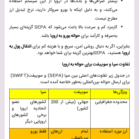
بیشتر صرافی‌ها و بانک‌ها در اروپا از این سیستم استفاده
می‌کنند، و به دلیل اینکه با یورو سروکار دارید، نرخ تبدیل ارز
مطرح نیست
.
کارمزد کم و سرعت بالا باعث می‌شود که
SEPA
گزینه‌ای بسیار
به‌صرفه و کارآمد برای
حواله یورو به اروپا
باشد
.
بنابراین، اگر به دنبال روشی امن، سریع و با هزینه کم برای
انتقال پول به
اروپا
هستید،
SEPA
بهترین گزینه برای شما خواهد بود
.
تفاوت سپا و سوییفت برای حواله به اروپا
در جدول زیر تفاوت‌های اصلی بین سپا
(SEPA)
و سوییفت
(SWIFT)
برای ارسال حواله بین‌المللی به‌طور خلاصه آمده است
.
ویژگی‌ها
سوییفت
سپا
محدوده جغرافیایی
جهانی (بیش از 200
کشورهای عضو
کشور
)
اتحادیه اروپا و
برخی کشورهای
اروپایی دیگر
ارز مورد استفاده
تمام ارزهای
فقط یورو
بین‌المللی