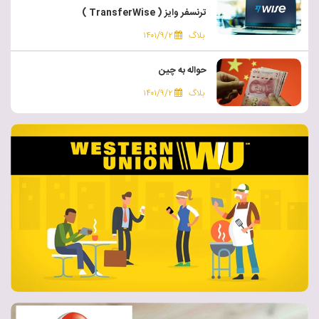
ترنسفر وایز ( TransferWise )
بلاگ
۱۴۰۱/۹/۲
حواله به چین
بلاگ
۱۴۰۱/۹/۲