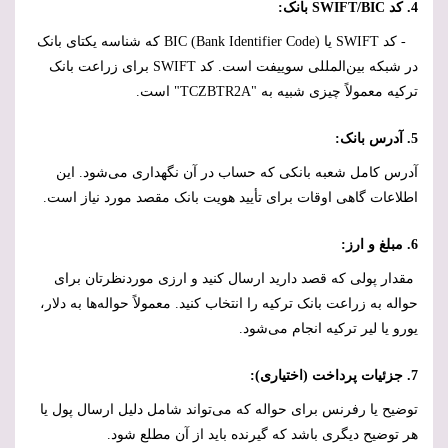
4. کد
SWIFT/BIC
بانک:
- کد
SWIFT
یا
BIC (Bank Identifier Code)
که شناسه یکتای بانک
در شبکه بین‌المللی سوییفت است. کد
SWIFT
برای زراعت بانک
ترکیه معمولاً چیزی شبیه به "
TCZBTR2A
" است.
5. آدرس بانک:
آدرس کامل شعبه بانکی که حساب در آن نگهداری می‌شود. این
اطلاعات گاهی اوقات برای تأیید هویت بانک مقصد مورد نیاز است.
6. مبلغ و ارز:
مقدار پولی که قصد دارید ارسال کنید و ارزی موردنظرتان برای
حواله به زراعت بانک ترکیه را انتخاب کنید. معمولاً حواله‌ها به دلار،
یورو یا لیر ترکیه انجام می‌شود.
7. جزئیات پرداخت (اختیاری):
توضیح یا رفرنس برای حواله که می‌تواند شامل دلیل ارسال پول یا
هر توضیح دیگری باشد که گیرنده باید از آن مطلع شود.