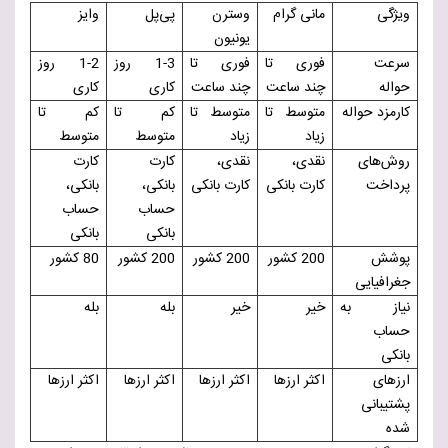
ویژگی
مانی گرام
وسترن
پی‌پل
وایز
یونیون
سرعت
فوری تا
فوری تا
1-3 روز
1-2 روز
حواله
چند ساعت
چند ساعت
کاری
کاری
کارمزد حواله
متوسط تا
متوسط تا
کم تا
کم تا
زیاد
زیاد
متوسط
متوسط
روش‌های
نقدی،
نقدی،
کارت
کارت
پرداخت
کارت بانکی
کارت بانکی
بانکی،
بانکی،
حساب
حساب
بانکی
بانکی
پوشش
200 کشور
200 کشور
200 کشور
80 کشور
جغرافیایی
نیاز به
خیر
خیر
بله
بله
حساب
بانکی
ارزهای
اکثر ارزها
اکثر ارزها
اکثر ارزها
اکثر ارزها
پشتیبانی
شده