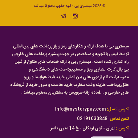
© 2025 میستری پی - کلیه حقوق محفوظ میباشد.
میستری پی با هدف ارائه راهکارهای رمز و راز پرداخت های بین المللی
توسط تیمی با تجربه و متخصص در جهت پیشبرد پرداخت های خارجی
راه اندازی شده است . میستری پی با ارائه خدمات های متنوع از قبیل
پی پال,کارت اعتباری ویزا و مستر,پرداخت های دانشگاهی و
مدرسه,ثبت نام آزمون های بین المللی,خرید بلیط هواپیما و رزرو
هتل,پرداخت هزینه وقت سفارت,خرید هاست و سرور,خرید از فروشگاه
های خارجی و ...آماده ارائه سرویس به مشتریان محترم میباشد .
آدرس ایمیل:
Info@mysterypay.com
تلفن تماس:
02191030848
آدرس :
تهران - کوی ارمکان - خ 14 متری یاسر