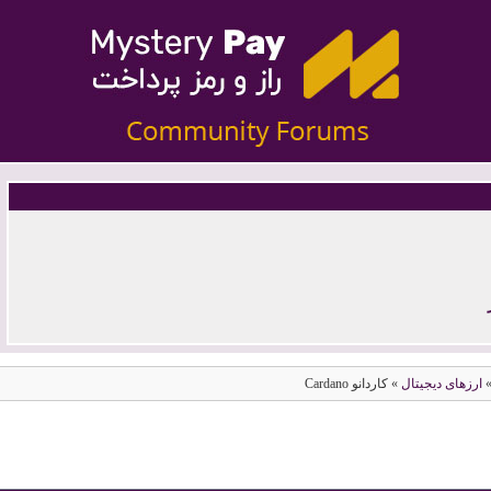
جیتال
وی چین
ارزهای دیجیتال
» کاردانو Cardano
ستلار
ترون