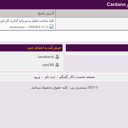
Ca
آخرین پاسخ
کلیه مباحث تحلیل و سرمایه گذاری کاردانو
1400/8/4
12:12
mysterypay -
خوش آمد به اعضای جدید
kavehkaveh
tenet566
صفحه نخست تالار گفتگو
-
ثبت نام
-
ورود
© 2025 میستری پی - کلیه حقوق محفوظ میباشد.