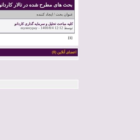
بحث های مطرح شده در تالار
کاردانو rdano
عنوان بحث / ایجاد کننده
کلیه مباحث تحلیل و سرمایه گذاری کاردانو
توسط mysterypay -
12:12
1400/8/4
[1]
اعضای آنلاین (
0
)