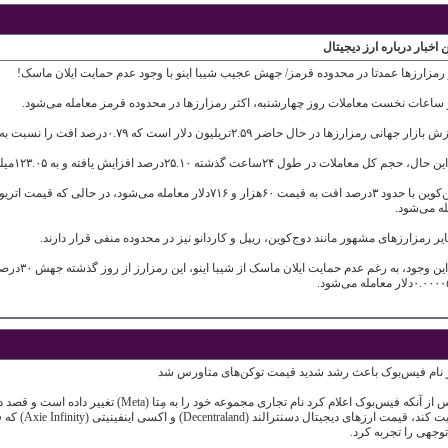
 اخبار درباره ارز دیجیتال
 رمزارزها عمدتا در محدوده قرمز/ جهش عجیب شیبا اینو با وجود عدم حمایت ایلان ماسک!
 ساعات نخست معاملات روز چهارشنبه، اکثر رمزارزها در محدوده قرمز معامله می‌شود.
 جهانی رمزارزها در حال حاضر ۲.۵۹تریلیون دلار است که ۰.۷۹درصد افت را نسبت به روز گذشته نشان می‌دهد.
، حجم کل معاملات در طول ۲۴ساعت گذشته ۲۵.۱۰درصد افزایش یافته و به ۱۲۳.۰۵میلیارد دلار رسیده است.
ه می‌شود.
ر رمزارزهای مشهور مانند دوج‌کوین، ریپل و کاردانو نیز در محدوده منفی قرار دارند.
🔹با این وجود
ار معامله می‌شود.
ر نام فیس‌بوک باعث رشد شدید قیمت توکن‌های متاورس شد
🔸 پس از آنکه فیس‌بوک اعلام کرد نام تجاری مجموعه
فعالیت کند، قیم
توجهی را تجربه کرد.