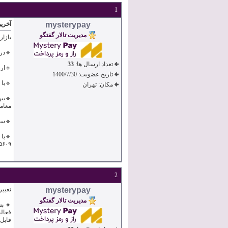
1
mysterypay
آخرین
مدیریت تالار گفتگو
بازار
🔹در
تعداد ارسال ها:
33
🔹ارزش بازار
تاریخ عضویت:
1400/7/30
🔹با این حال
مکان: تهران
معامل
🔹سای
۰.۰۰۰۰۵۶۰۹دل
2
mysterypay
تغیی
مدیریت تالار گفتگو
قابل‌