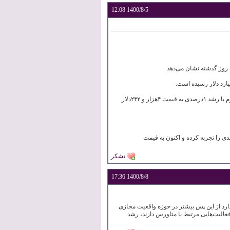
12:08
1400/8/5
🔹بین‌کوین با حدود ۳درصد افت به قیمت ۶۰هزار و ۷۱۶دلار معامله می‌شود، در حالی که قیمت اتریوم با رشد ۱درصدی به قیمت ۴هزار و ۲۴۲دلار
، به رغم عدم حمایت ایلان ماسک از شیبا اینو، این رمزارز از روز گذشته جهش ۳۰درصدی را تجربه کرده و اکنون به قیمت
تشکر
17:36
1400/8/8
 خود را به مِتا (Meta) تغییر داده است و قصد دارد از این پس بیشتر در حوزه واقعیت مجازی
ت ارزهای دیجیتال دسنترالند (Decentraland) و اکسی اینفینیتی (Axie Infinity) که فعالیت‌هایی مرتبط با متاورس دارند، رشد